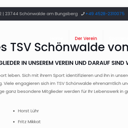
12 | 23744 Schönwalde am Bungsberg
+49 4528-2310075
Home
Der Verein
Sparten
es TSV Schönwalde von 
IEDER IN UNSEREM VEREIN UND DARAUF SIND 
t leben. Sich mit ihrem Sport identifizieren und ihn in uns
ang. Viele engagieren sich im TSV Schönwalde ehrenamtlich 
nige ganz besondere Mitglieder werden für Ihr Lebenswerk in 
Horst Lühr
Fritz Mikkat