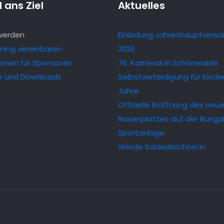
 ans Ziel
Aktuelles
 werden
Einladung Jahreshauptvers
ining vereinbaren
2026
ionen für Sponsoren
76. Karneval in Schönwalde
e und Downloads
Selbstverteidigung für Kinder
Jahre
Offizielle Eröffnung des neu
Rasenplatzes auf der Bungs
Sportanlage
Werde Schiedsrichter:in