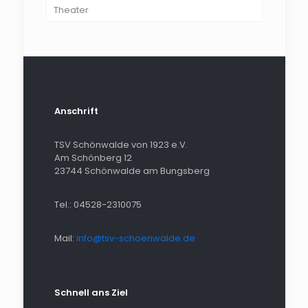
Theater
Body & Weight
Fit & Gesund
Spaß an Bewegung
Zumba®
Anschrift
Zumba® Kids
TSV Schönwalde von 1923 e.V.
Am Schönberg 12
23744 Schönwalde am Bungsberg
Tel.: 04528-2310075
Mail:
info@tsv-schoenwalde.de
Schnell ans Ziel