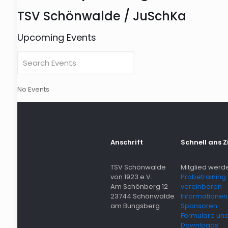
TSV Schönwalde / JuSchKa
Upcoming Events
No Events
Anschrift
Schnell ans Z
TSV Schönwalde
Mitglied werd
von 1923 e.V.
Probetraining
Am Schönberg 12
vereinbaren
23744 Schönwalde
Informationen 
am Bungsberg
Sponsoren
Formulare un
Downloads