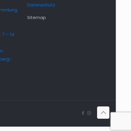
Datenschutz
ammlung
Sitemap
 7 – 14
en
berg-