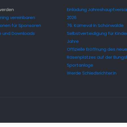
 werden
Einladung Jahreshauptvers
ining vereinbaren
2026
ionen für Sponsoren
76. Karneval in Schönwalde
e und Downloads
Selbstverteidigung für Kinder
Jahre
Offizielle Eröffnung des neu
Rasenplatzes auf der Bungs
Sportanlage
Werde Schiedsrichter:in