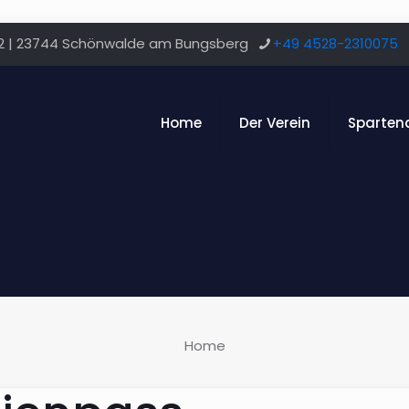
12 | 23744 Schönwalde am Bungsberg
+49 4528-2310075
Home
Der Verein
Sparten
Home