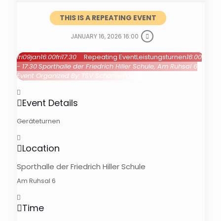
THIS IS A REPEATING EVENT
JANUARY 16, 2026 16:00
fri
09
jan
16:00
fri
17:30
Repeating Event
Leistungsturnen
16:00
- 17:30
Sporthalle der Friedrich Hiller Schule
, Am Ruhsal 6
Event Organized By:
TSV Schönwalde
Event Details
Geräteturnen
Location
Sporthalle der Friedrich Hiller Schule
Am Ruhsal 6
Time