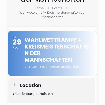
Home
Events
Wahlwettkampf + Kreismeisterschaften der
Mannschaften
SAT
WAHLWETTKAMPF +
29
KREISMEISTERSCHAFTE
NOV
N DER
MANNSCHAFTEN
11:00 - 15:00
Olendenburg in Holstein
Location
Olendenburg in Holstein