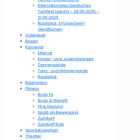
Internationales Deutsches
Turnfest Leipzig – 28.05.2025 –
01.06.2025
Rückblick: Erfolge beim
Gerätturnen
Volleyball
Boxen
Karneval
Elferrat
Kinder- und Jugendgarden
Damengarde
Tanz- und Männergarde
Rückblick
Badminton
Fitness
Body Fit
Body & Weight
Fit & Gesund
Spaß an Bewegung
Zumba®
Zumba® Kids
Sportabzeichen
Theater