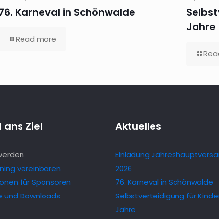
76. Karneval in Schönwalde
Selbst
Jahre
Read more
Rea
 ans Ziel
Aktuelles
 werden
Einladung Jahreshauptvers
ining vereinbaren
2026
ionen für Sponsoren
76. Karneval in Schönwalde
e und Downloads
Selbstverteidigung für Kinder
Jahre