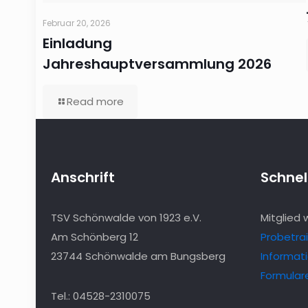
Februar 20, 2026
Einladung
Jahreshauptversammlung 2026
Read more
Anschrift
Schnell
TSV Schönwalde von 1923 e.V.
Mitglied
Am Schönberg 12
Probetra
23744 Schönwalde am Bungsberg
Informat
Formular
Tel.: 04528-2310075