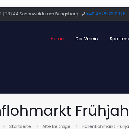
12 | 23744 Schönwalde am Bungsberg
+49 4528-2310075
Home
Der Verein
Sparten
nflohmarkt Frühjah
Startseite
Alte Beiträge
Hallenflohmarkt Frühj